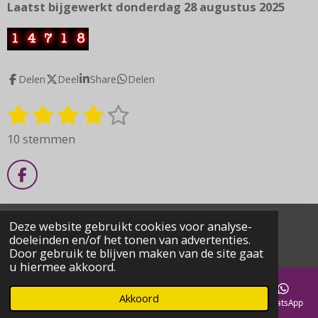
Laatst bijgewerkt donderdag 28 augustus 2025
Delen
Deel
Share
Delen
1
2
3
4
5
S
R
t
a
s
s
s
s
s
10 stemmen
e
t
t
t
t
t
t
m
i
m
e
e
e
e
e
n
F
e
a
g
r
r
r
r
r
n
c
:
r
r
r
r
e
Deze website gebruikt cookies voor analyse-
© 2020 - 2026 klaverjasclubdeblotenel
4
b
doeleinden en/of het tonen van advertenties.
e
e
e
e
Powered by
JouwWeb
o
.
Door gebruik te blijven maken van de site gaat
o
2
n
n
n
n
u hiermee akkoord.
k
s
Akkoord
t
E-mailadres
Telefoonnummer
Kaart
Facebook
WhatsApp
e