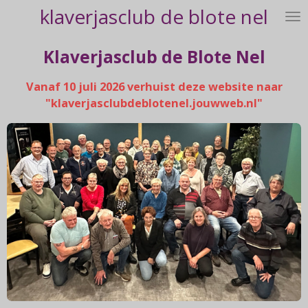
klaverjasclub de blote nel
Ga
direct
naar
Klaverjasclub de Blote Nel
de
hoofdinhoud
Vanaf 10 juli 2026 verhuist deze website naar
"klaverjasclubdeblotenel.jouwweb.nl"