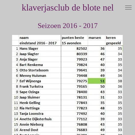
klaverjasclub de blote nel
Ga
direct
naar
Seizoen 2016 - 2017
de
hoofdinhoud